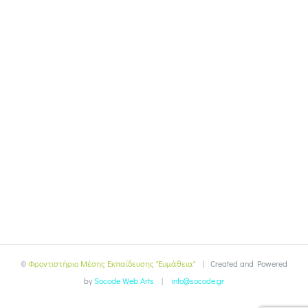
©
Φροντιστήριο Μέσης Εκπαίδευσης "Ευμάθεια"
| Created and Powered
by
Socode Web Arts
|
info@socode.gr