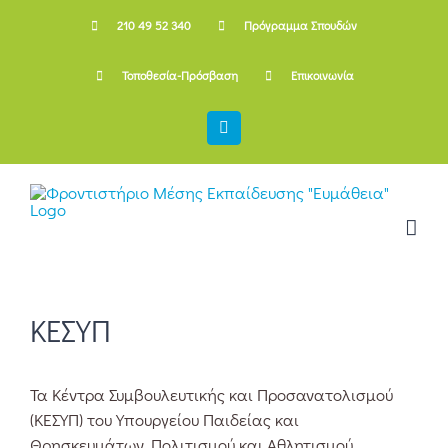
Skip
210 49 52 340
Πρόγραμμα Σπουδών
to
content
Τοποθεσία-Πρόσβαση
Επικοινωνία
Facebook
ΚΕΣΥΠ
Τα Κέντρα Συμβουλευτικής και Προσανατολισμού
(ΚΕΣΥΠ) του Υπουργείου Παιδείας και
Θρησκευμάτων, Πολιτισμού και Αθλητισμού