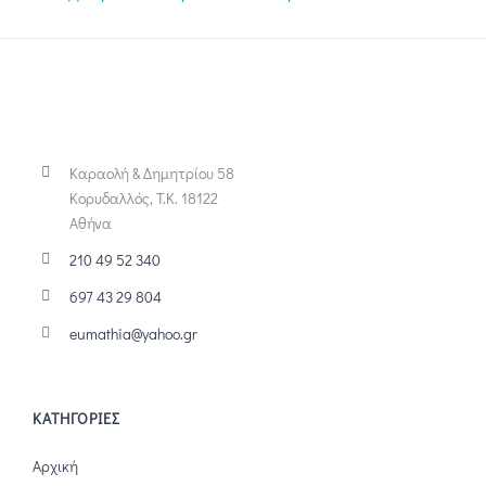
Καραολή & Δημητρίου 58
Κορυδαλλός, Τ.Κ. 18122
Αθήνα
210 49 52 340
697 43 29 804
eumathia@yahoo.gr
ΚΑΤΗΓΟΡΙΕΣ
Αρχική