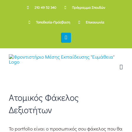
Skip
210 49 52 340
Πρόγραμμα Σπουδών
to
content
Τοποθεσία-Πρόσβαση
Επικοινωνία
Facebook
Ατομικός Φάκελος
Δεξιοτήτων
Το portfolio είναι ο προσωπικός σου φάκελος που θα