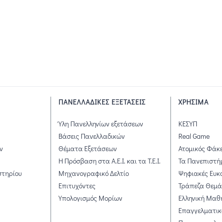
ΠΑΝΕΛΛΑΔΙΚΕΣ ΕΞΕΤΑΣΕΙΣ
ΧΡΗΣΙΜΑ
Ύλη Πανελληνίων εξετάσεων
ΚΕΣΥΠ
Βάσεις Πανελλαδικών
Real Game
ν
Θέματα Εξετάσεων
Ατομικός Φάκ
Η Πρόσβαση στα Α.Ε.Ι. και τα Τ.Ε.Ι.
Τα Πανεπιστή
στηρίου
Μηχανογραφικό Δελτίο
Ψηφιακές Ευκ
Επιτυχόντες
Τράπεζα Θεμ
Υπολογισμός Μορίων
Ελληνική Μαθ
Επαγγελματικ