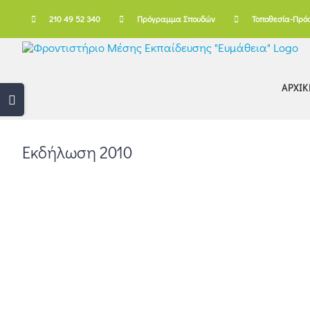
Skip
210 49 52 340
Πρόγραμμα Σπουδών
Τοποθεσία-Πρό
to
content
ΑΡΧΙΚ
Toggle
Sliding
Bar
Area
Εκδήλωση 2010