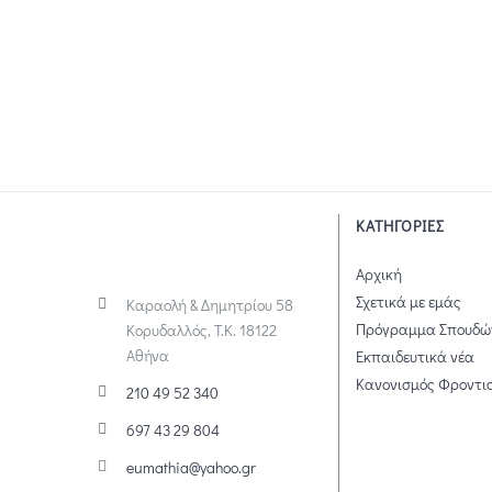
ΚΑΤΗΓΟΡΙΕΣ
Αρχική
Σχετικά με εμάς
Καραολή & Δημητρίου 58
Πρόγραμμα Σπουδώ
Κορυδαλλός, Τ.Κ. 18122
Αθήνα
Εκπαιδευτικά νέα
Κανονισμός Φροντι
210 49 52 340
697 43 29 804
eumathia@yahoo.gr