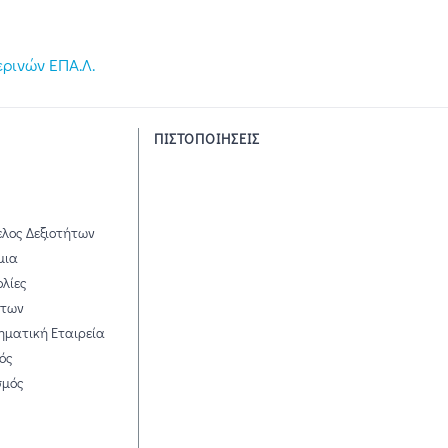
ρινών ΕΠΑ.Λ.
ΠΙΣΤΟΠΟΙΗΣΕΙΣ
ελος Δεξιοτήτων
μια
ολίες
άτων
ηματική Εταιρεία
ός
σμός