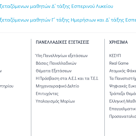
εξεταζόμενων μαθητών Δ’ τάξης Εσπερινού Λυκείου
ξεταζόμενων μαθητών Γ’ τάξης Ημερήσιων και Δ’ τάξης Εσπε
ΠΑΝΕΛΛΑΔΙΚΕΣ ΕΞΕΤΑΣΕΙΣ
ΧΡΗΣΙΜΑ
Ύλη Πανελληνίων εξετάσεων
ΚΕΣΥΠ
Βάσεις Πανελλαδικών
Real Game
ν
Θέματα Εξετάσεων
Ατομικός Φάκ
Η Πρόσβαση στα Α.Ε.Ι. και τα Τ.Ε.Ι.
Τα Πανεπιστή
στηρίου
Μηχανογραφικό Δελτίο
Ψηφιακές Ευκ
Επιτυχόντες
Τράπεζα Θεμ
Υπολογισμός Μορίων
Ελληνική Μαθ
Επαγγελματικ
Προσανατολι